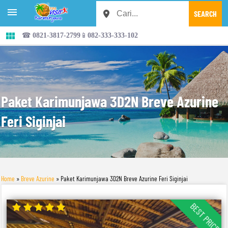


☎ 0821-3817-2799📱082-333-333-102
Paket Karimunjawa 3D2N Breve Azurine
Feri Siginjai
Home
»
Breve Azurine
»
Paket Karimunjawa 3D2N Breve Azurine Feri Siginjai
BEST PRICE