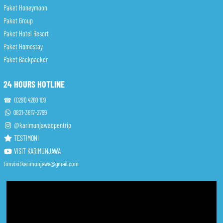
Paket Honeymoon
Paket Group
Paket Hotel Resort
Paket Homestay
Paket Backpacker
24 HOURS HOTLINE
☎ (0291) 4260 109
0821-3817-2799
@karimunjawaopentrip
TESTIMONI
VISIT KARIMUNJAWA
timvisitkarimunjawa@gmail.com