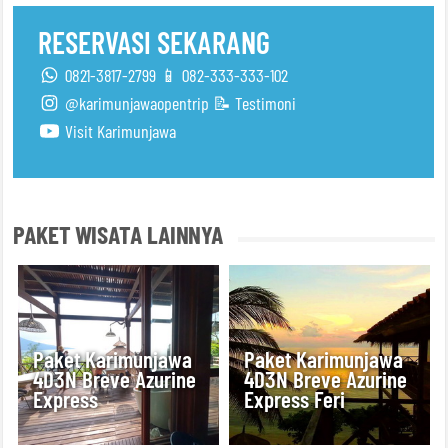
RESERVASI SEKARANG
0821-3817-2799 📱 082-333-333-102
@karimunjawaopentrip
📝 Testimoni
Visit Karimunjawa
PAKET WISATA LAINNYA
Paket Karimunjawa
Paket Karimunjawa
4D3N Breve Azurine
4D3N Breve Azurine
Express
Express Feri