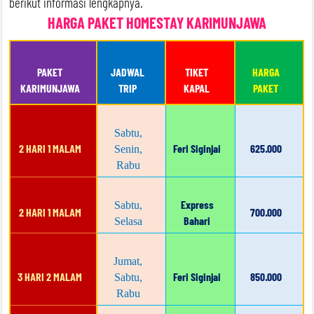
berikut informasi lengkapnya.
HARGA PAKET HOMESTAY KARIMUNJAWA
PAKET
JADWAL
TIKET
HARGA
KARIMUNJAWA
TRIP
KAPAL
PAKET
Sabtu,
2 HARI 1 MALAM
Feri Siginjai
625.000
Senin,
Rabu
Express
Sabtu,
2 HARI 1 MALAM
700.000
Bahari
Selasa
Jumat,
3 HARI 2 MALAM
Feri Siginjai
850.000
Sabtu,
Rabu