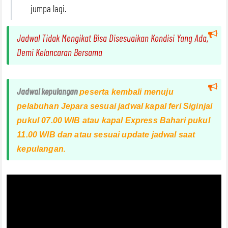
jumpa lagi.
Jadwal Tidak Mengikat Bisa Disesuaikan Kondisi Yang Ada,
Demi Kelancaran Bersama
Jadwal kepulangan
peserta kembali menuju
pelabuhan Jepara sesuai jadwal kapal feri Siginjai
pukul 07.00 WIB atau kapal Express Bahari pukul
11.00 WIB dan atau sesuai update jadwal saat
kepulangan.