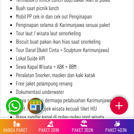
Buah saat picnik lunch
Mobil PP cek in dan cek out Penginapan
Penginapan selama di Karimunjawa sesuai paket
Tour laut / wisata laut senorkeling
Biscuit buat pakan ikan hias saat snorkeling
Tour Darat (Bukit Cinta + Sculpture Karimunjawa)
Lokal Guide HPI
Sewa Kapal Wisata + ABK + BBM
Peralatan Snorker, masker dan kaki katak
Free jaket pelampung renang
Dokumentasi underwater
Biaya retribusi dermaga pelabuahan Karimunjawa
Tiket masuk objek wisata kecuali tiket HIU
Biaya sandar kapal di pulau-pulau spot wisata
Air mineral selama kegiatan wisata tour laut
HARGA PAKET
PAKET 2D1N
PAKET 3D2N
PAKET 4D3N
P3K selama tour