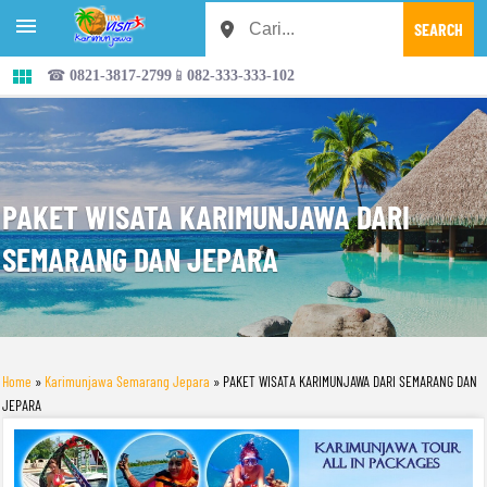


☎ 0821-3817-2799📱082-333-333-102
PAKET WISATA KARIMUNJAWA DARI
SEMARANG DAN JEPARA
Home
»
Karimunjawa Semarang Jepara
»
PAKET WISATA KARIMUNJAWA DARI SEMARANG DAN
JEPARA