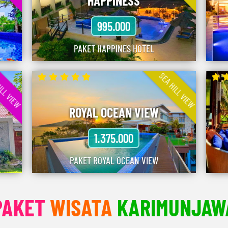
HAPPINESS
995.000
PAKET HAPPINES HOTEL
ILL VIEW
SEA HILL VIEW
ROYAL OCEAN VIEW
1.375.000
PAKET ROYAL OCEAN VIEW
PAKET
WISATA
KARIMUNJAW