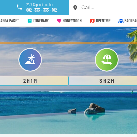
24/7 Support number
082 -333 - 333 - 102
ARGA PAKET
ITINERARY
HONEYMOON
OPENTRIP
BACKPA
2 H 1 M
3 H 2 M