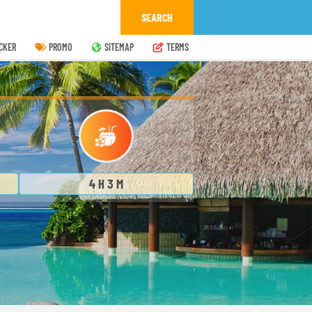
CKER
PROMO
SITEMAP
TERMS
4 H 3 M