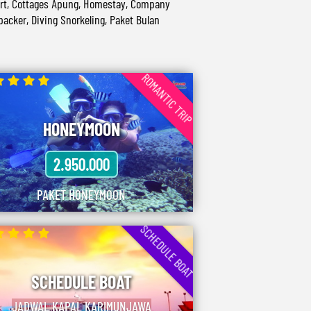
ort, Cottages Apung, Homestay, Company
acker, Diving Snorkeling, Paket Bulan
ROMANTIC TRIP
HONEYMOON
2.950.000
PAKET HONEYMOON
SCHEDULE BOAT
SCHEDULE BOAT
JADWAL KAPAL KARIMUNJAWA