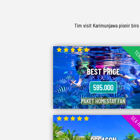
Tim visit Karimunjawa pionir bi
TER
BEST PRICE
595.000
PAKET HOMESTAY FAN
SEA H