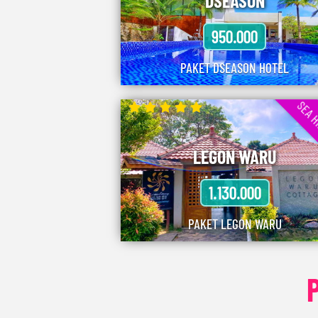
DSEASON
950.000
PAKET DSEASON HOTEL
SEA H
LEGON WARU
1.130.000
PAKET LEGON WARU