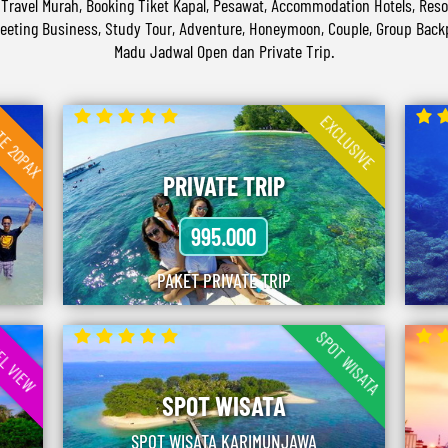
 Travel Murah, Booking Tiket Kapal, Pesawat, Accommodation Hotels, Res
Meeting Business, Study Tour, Adventure, Honeymoon, Couple, Group Backp
Madu Jadwal Open dan Private Trip.
TE 20PAX
EXCLUSIVE
PRIVATE TRIP
995.000
PAKET PRIVATE TRIP
SPOT WISATA
L VIEW
SPOT WISATA
SPOT WISATA KARIMUNJAWA