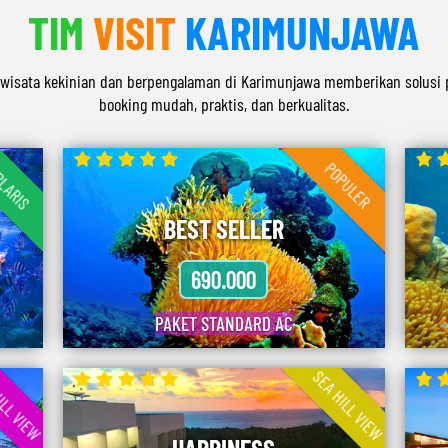
TIM
VISIT
KARIMUNJAWA
ro wisata kekinian dan berpengalaman di Karimunjawa memberikan solusi
booking mudah, praktis, dan berkualitas.
LARIS
POPULER
BEST SELLER
690.000
PAKET STANDARD AC
ILL VIEW
SEA HILL VIEW