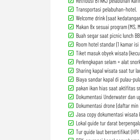
Retribusi BTNKJ pelabuhan kar
Transportasi pelabuhan–hotel.
Welcome drink (saat kedatangan
Makan 8x sesuai program (MS, M
Buah segar saat picnic lunch BB
Room hotel standar (1 kamar isi 
Tiket masuk obyek wisata (kecual
Perlengkapan selam + alat snork
Sharing kapal wisata saat tur la
Biaya sandar kapal di pulau-pul
pakan ikan hias saat aktifitas s
Dokumentasi Underwater dan u
Dokumentasi drone (daftar min 
Jasa copy dokumentasi wisata k
Lokal guide tur darat berpenga
Tur guide laut bersertifikat (HPI 