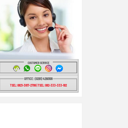
CUSTOMER SERVICE
OFFICE : (0291) 4260109
TSEL: 0821-3817-2799 | TSEL: 082-333-333-102