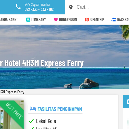
24/7 Support number
082 -333 - 333 - 102
ARGA PAKET
ITINERARY
HONEYMOON
OPENTRIP
BACKPA
r Hotel 4H3M Express Ferry
H3M Express Ferry
BEST PRICE
FASILITAS PENGINAPAN
Dekat Kota
Fasilitas AC