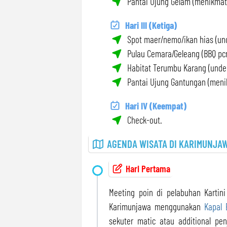
Pantai Ujung Gelam (menikmati
Hari III (Ketiga)
Spot maer/nemo/ikan hias (und
Pulau Cemara/Geleang (BBQ pcn
Habitat Terumbu Karang (under
Pantai Ujung Gantungan (menik
Hari IV (Keempat)
Check-out.
AGENDA WISATA DI KARIMUNJA
Hari Pertama
Meeting poin di pelabuhan Kartin
Karimunjawa menggunakan
Kapal 
sekuter matic atau additional p