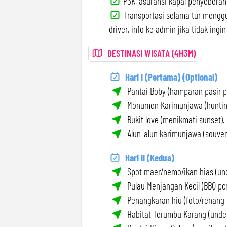
P3K, asuransi kapal penyeberang
Transportasi selama tur menggu
driver, info ke admin jika tidak ing
DESTINASI WISATA (4H3M)
Hari I (Pertama) (Optional)
Pantai Boby (hamparan pasir pu
Monumen Karimunjawa (hunting
Bukit love (menikmati sunset).
Alun-alun karimunjawa (souveni
Hari II (Kedua)
Spot maer/nemo/ikan hias (und
Pulau Menjangan Kecil (BBQ pcn
Penangkaran hiu (foto/renang 
Habitat Terumbu Karang (under