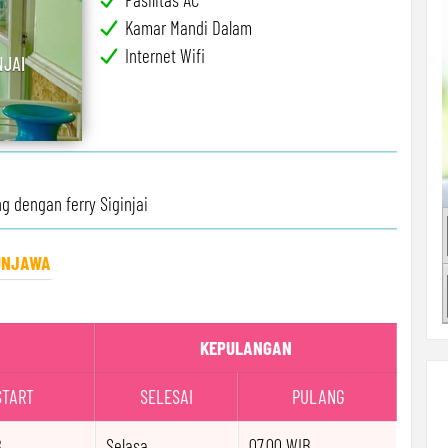
Kamar Mandi Dalam
Internet Wifi
NJAI
g dengan ferry Siginjai
UNJAWA
KEPULANGAN
START
SELESAI
PULANG
B
Selasa
07.00 WIB