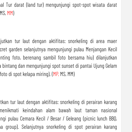
nal Tur darat (land tur) mengunjungi spot-spot wisata darat
(MS,
MM
)
jutkan tur laut dengan aktifitas: snorkeling di area maer
ecret garden selanjutnya mengunjungi pulau Menjangan Kecil
unting foto, berenang sambil foto bersama hiu) dilanjutkan
ka bintang dan mengunjungi spot sunset di pantai Ujung Gelam
to di spot kelapa miring). (
MP,
MS, MM)
kan tur laut dengan aktifitas: snorkeling di perairan karang
 menikmati keindahan alam bawah laut taman nasional
gi pulau Cemara Kecil / Besar / Geleang (picnic lunch BBQ,
a group). Selanjutnya snorkeling di spot perairan karang