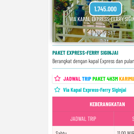
1.745.000
VIA KAPAL EXPRESS-FERRY SIGI
PAKET EXPRESS-FERRY SIGINJAI
Berangkat dengan kapal Express dan pulan
JADWAL
TRIP
PAKET 4H3M
KARIM
Via Kapal Express-Ferry Siginjai
KEBERANGKATAN
JADWAL TRIP
Sabtu
11.00 WI