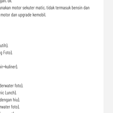
an, dll.
nakan motor sekuter matic, tidak termasuk bensin dan
in motor dan upgrade kemobil.
tih).
 Foto).
r+kuliner).
erwater foto).
ic Lunch).
dengan hiu).
water foto).