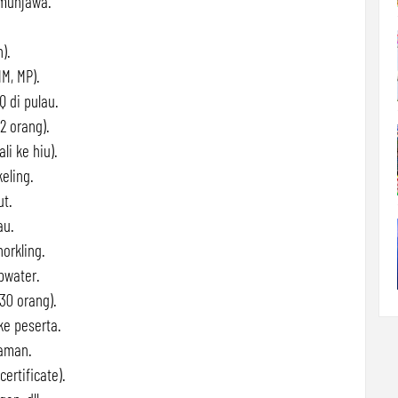
imunjawa.
).
M, MP).
Q di pulau.
2 orang).
i ke hiu).
eling.
ut.
au.
norkling.
pwater.
30 orang).
e peserta.
laman.
certificate).