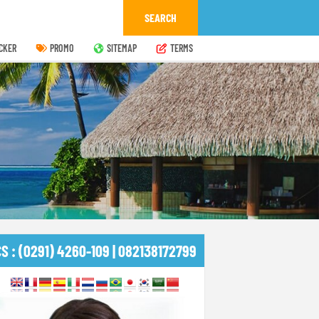
CKER
PROMO
SITEMAP
TERMS
CS : (0291) 4260-109 | 082138172799