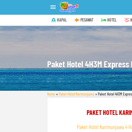

KAPAL
PESAWAT
HOTEL
H
Paket Hotel 4H3M Express 
Home
»
Paket Hotel Karimunjawa
»
Paket Hotel 4H3M Expres
PAKET HOTEL KARI
Paket Hotel Karimunjawa 4 H