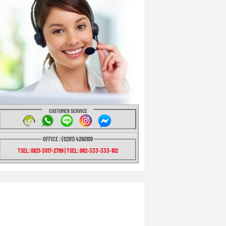
CUSTOMER SERVICE
OFFICE : (0291) 4260109
TSEL: 0821-3817-2799 | TSEL: 082-333-333-102