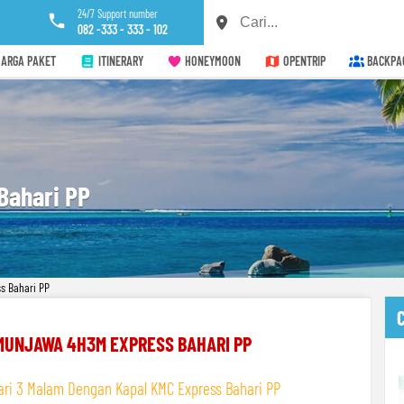
24/7 Support number
082 -333 - 333 - 102
ARGA PAKET
ITINERARY
HONEYMOON
OPENTRIP
BACKPA
Bahari PP
s Bahari PP
MUNJAWA 4H3M EXPRESS BAHARI PP
ari 3 Malam Dengan Kapal KMC Express Bahari PP