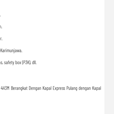
.
n.
r.
i Karimunjawa.
 safety box (P3K), dll.
a 4H3M Berangkat Dengan Kapal Express Pulang dengan Kapal