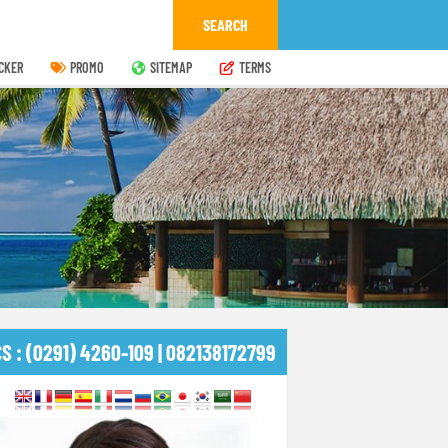
CKER
PROMO
SITEMAP
TERMS
CS : (0291) 4260-109 | 082138172799