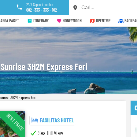
24/7 Support number
082 -333 - 333 - 102
ARGA PAKET
ITINERARY
HONEYMOON
OPENTRIP
BACKPA
Sunrise 3H2M Express Feri
nrise 3H2M Express Feri
BEST PRICE
FASILITAS HOTEL
Sea Hill View