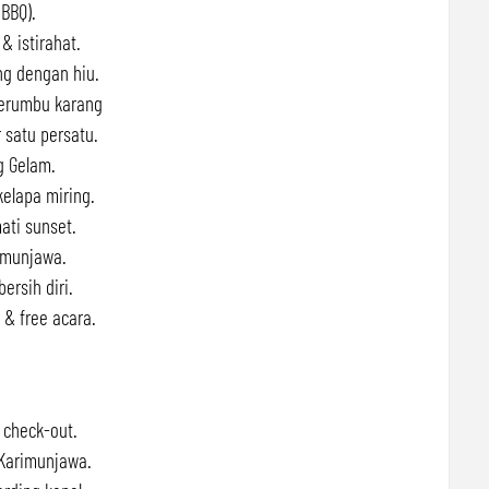
(BBQ).
& istirahat.
ng dengan hiu.
 terumbu karang
 satu persatu.
g Gelam.
kelapa miring.
ati sunset.
imunjawa.
ersih diri.
& free acara.
 check-out.
 Karimunjawa.