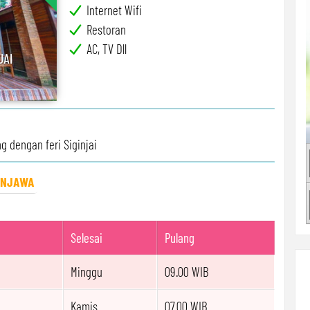
Internet Wifi
Restoran
AC, TV Dll
JAI
g dengan feri Siginjai
UNJAWA
Selesai
Pulang
Minggu
09.00 WIB
Kamis
07.00 WIB