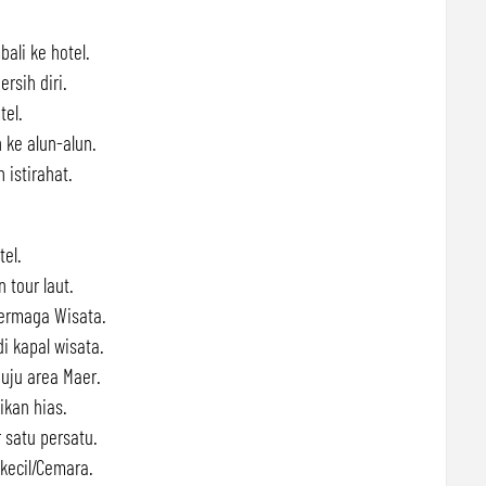
ali ke hotel.
ersih diri.
tel.
 ke alun-alun.
 istirahat.
tel.
 tour laut.
ermaga Wisata.
di kapal wisata.
nuju area Maer.
ikan hias.
 satu persatu.
kecil/Cemara.