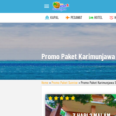

KAPAL
PESAWAT
HOTEL
H
Promo Paket Karimunjawa 
Home
»
Promo Paket Sunrise
»
Promo Paket Karimunjawa Su
3 HARI 2 MALAM