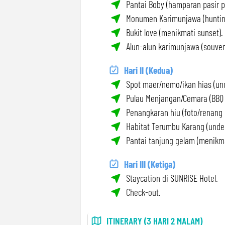
Pantai Boby (hamparan pasir pu
Monumen Karimunjawa (hunting
Bukit love (menikmati sunset).
Alun-alun karimunjawa (souveni
Hari II (Kedua)
Spot maer/nemo/ikan hias (und
Pulau Menjangan/Cemara (BBQ p
Penangkaran hiu (foto/renang 
Habitat Terumbu Karang (under
Pantai tanjung gelam (menikma
Hari III (Ketiga)
Staycation di SUNRISE Hotel.
Check-out.
ITINERARY (3 HARI 2 MALAM)