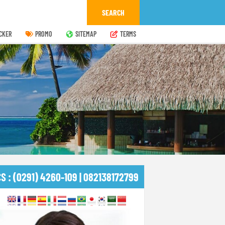
CKER
PROMO
SITEMAP
TERMS
CS : (0291) 4260-109 | 082138172799