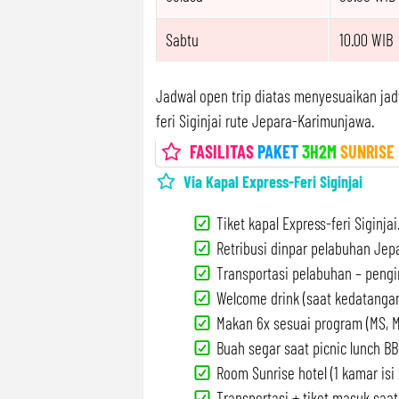
Sabtu
10.00 WIB
Jadwal open trip diatas menyesuaikan ja
feri Siginjai rute Jepara-Karimunjawa.
FASILITAS
PAKET
3H2M
SUNRISE
Via Kapal Express-Feri Siginjai
Tiket kapal Express-feri Siginjai
Retribusi dinpar pelabuhan Jep
Transportasi pelabuhan – pengi
Welcome drink (saat kedatangan
Makan 6x sesuai program (MS, M
Buah segar saat picnic lunch BB
Room Sunrise hotel (1 kamar isi 
Transportasi + tiket masuk saat 