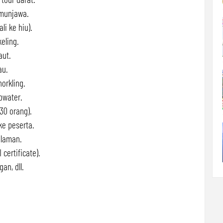
imunjawa.
i ke hiu).
eling.
aut.
au.
norkling.
pwater.
30 orang).
e peserta.
alaman.
 certificate).
an, dll.