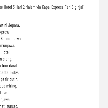
e Hotel 3 Hari 2 Malam via Kapal Express-Feri Siginjai)
rtini Jepara.
xpress.
 Karimunjawa.
rimunjawa.
 Hotel
n siang.
 tour darat.
 pantai Boby.
pasir putih.
apa miring.
 Love.
unjawa.
ati sunset.