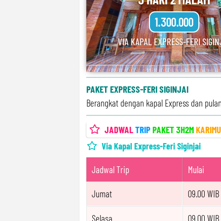
1.300.000
VIA KAPAL EXPRESS-FERI SIGIN
PAKET EXPRESS-FERI SIGINJAI
Berangkat dengan kapal Express dan pulan
JADWAL
TRIP
PAKET 3H2M
KARIM
Via Kapal Express-Feri Siginjai
Jadwal Trip
Mulai
Jumat
09.00 WIB
Selasa
09.00 WIB