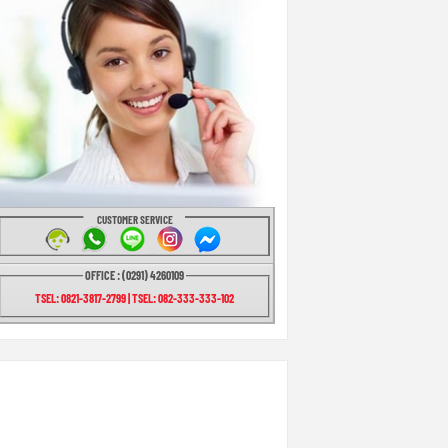
CUSTOMER SERVICE
OFFICE : (0291) 4260109
TSEL: 0821-3817-2799 | TSEL: 082-333-333-102