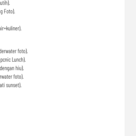
tih).
 Foto).
r+kuliner).
erwater foto).
cnic Lunch).
dengan hiu).
water foto).
ti sunset).