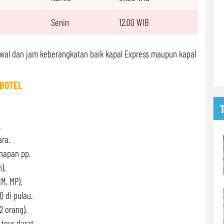
Senin
12.00 WIB
dwal dan jam keberangkatan baik kapal Express maupun kapal
 HOTEL
.
ara.
napan pp.
).
M, MP).
Q di pulau.
2 orang).
tour darat.