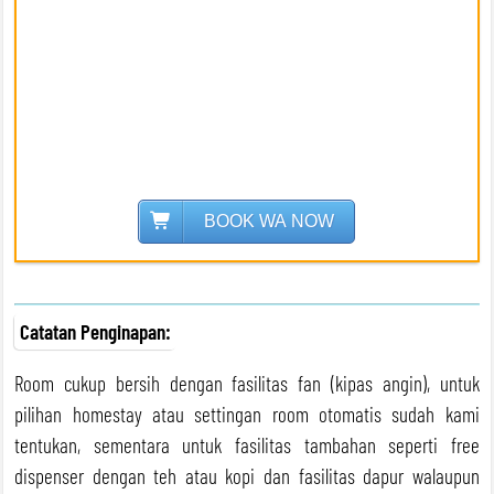
BOOK WA NOW
RP
RP
1.100.000
1.100.000
/PAX
/PAX
Catatan Penginapan:
Room cukup bersih dengan fasilitas fan (kipas angin), untuk
pilihan homestay atau settingan room otomatis sudah kami
tentukan, sementara untuk fasilitas tambahan seperti free
dispenser dengan teh atau kopi dan fasilitas dapur walaupun