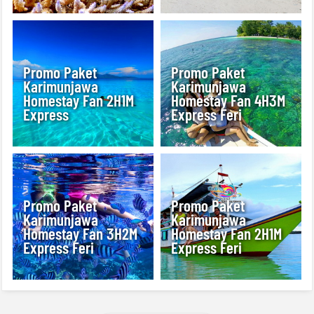
Promo Paket
Promo Paket
Karimunjawa
Karimunjawa
Homestay Fan 2H1M
Homestay Fan 4H3M
Express
Express Feri
Promo Paket
Promo Paket
Karimunjawa
Karimunjawa
Homestay Fan 3H2M
Homestay Fan 2H1M
Express Feri
Express Feri