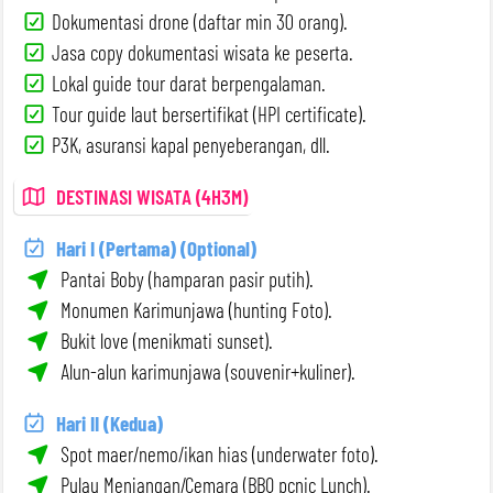
Dokumentasi drone (daftar min 30 orang).
Jasa copy dokumentasi wisata ke peserta.
Lokal guide tour darat berpengalaman.
Tour guide laut bersertifikat (HPI certificate).
P3K, asuransi kapal penyeberangan, dll.
DESTINASI WISATA (4H3M)
Hari I (Pertama) (Optional)
Pantai Boby (hamparan pasir putih).
Monumen Karimunjawa (hunting Foto).
Bukit love (menikmati sunset).
Alun-alun karimunjawa (souvenir+kuliner).
Hari II (Kedua)
Spot maer/nemo/ikan hias (underwater foto).
Pulau Menjangan/Cemara (BBQ pcnic Lunch).