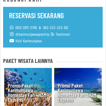
RESERVASI SEKARANG
0821-3817-2799 📱 082-333-333-102
@karimunjawaopentrip
📝 Testimoni
Visit Karimunjawa
PAKET WISATA LAINNYA
Promo Paket
Promo Paket
Karimunjawa
Karimunjawa
Homestay Fan 4H3M
Homestay Fan 3H2M
Express
Express