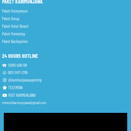
PAKET KARIMUNJAWA
Paket Honeymoon
Paket Group
Paket Hotel Resort
Paket Homestay
Paket Backpacker
24 HOURS HOTLINE
☎ (0291) 4260 109
0821-3817-2799
@karimunjawaopentrip
TESTIMONI
VISIT KARIMUNJAWA
timvisitkarimunjawa@gmail.com