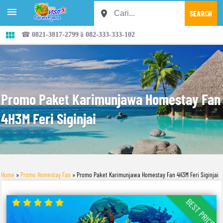


☎ 0821-3817-2799📱082-333-333-102
Promo Paket Karimunjawa Homestay Fan
4H3M Feri Siginjai
Home
»
Promo Homestay Fan
»
Promo Paket Karimunjawa Homestay Fan 4H3M Feri Siginjai
BEST PRICE