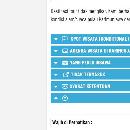
Destinasi tour tidak mengikat. Kami berh
kondisi alam/cuaca pulau Karimunjawa de
SPOT WISATA (KONDITIONAL)
AGENDA WISATA DI KARIMUN
Spot Wisata Bisa Konditional/O
YANG PERLU DIBAWA
TIDAK TERMASUK
SYARAT KETENTUAN
Wajib di Perhatikan :