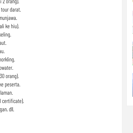
 2 orang).
tour darat.
imunjawa.
i ke hiu).
eling.
aut.
au.
norkling.
pwater.
30 orang).
e peserta.
alaman.
 certificate).
an, dll.