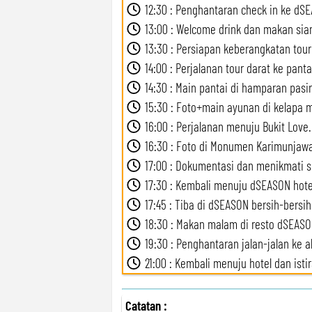
12:30 : Penghantaran check in ke dS
13:00 : Welcome drink dan makan sia
13:30 : Persiapan keberangkatan tour
14:00 : Perjalanan tour darat ke panta
14:30 : Main pantai di hamparan pasir
15:30 : Foto+main ayunan di kelapa m
16:00 : Perjalanan menuju Bukit Love.
16:30 : Foto di Monumen Karimunjawa
17:00 : Dokumentasi dan menikmati s
17:30 : Kembali menuju dSEASON hote
17:45 : Tiba di dSEASON bersih-bersih 
18:30 : Makan malam di resto dSEASO
19:30 : Penghantaran jalan-jalan ke a
21:00 : Kembali menuju hotel dan istir
Catatan :