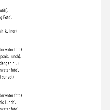
tih).
 Foto).
r+kuliner).
erwater foto).
cnic Lunch).
dengan hiu).
water foto).
 sunset).
erwater foto).
ic Lunch).
water foto).