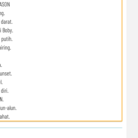
EASON
ng.
 darat.
i Boby.
 putih.
iring.
.
unset.
l.
diri.
N.
lun-alun.
ahat.