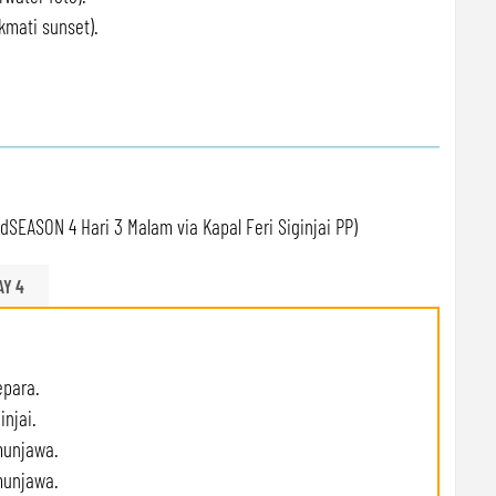
mati sunset).
dSEASON 4 Hari 3 Malam via Kapal Feri Siginjai PP)
AY 4
epara.
injai.
munjawa.
imunjawa.