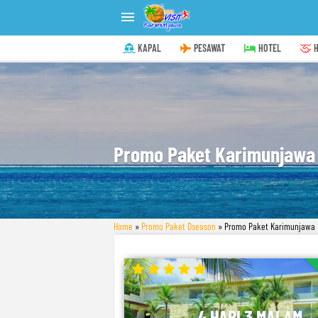

KAPAL
PESAWAT
HOTEL
H
Promo Paket Karimunjawa 
Home
»
Promo Paket Dseason
»
Promo Paket Karimunjawa D
4 HARI 3 MALAM