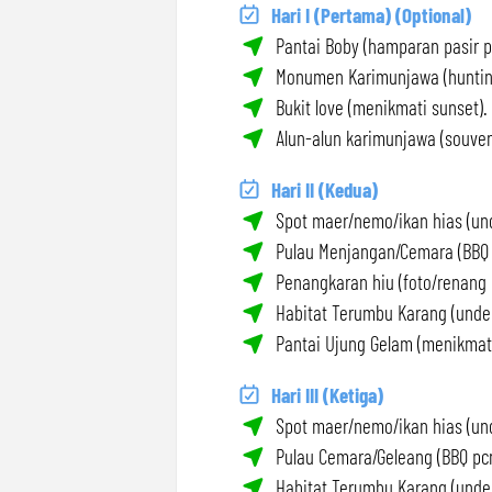
Hari I (Pertama) (Optional)
Pantai Boby (hamparan pasir pu
Monumen Karimunjawa (hunting
Bukit love (menikmati sunset).
Alun-alun karimunjawa (souveni
Hari II (Kedua)
Spot maer/nemo/ikan hias (und
Pulau Menjangan/Cemara (BBQ p
Penangkaran hiu (foto/renang 
Habitat Terumbu Karang (under
Pantai Ujung Gelam (menikmati
Hari III (Ketiga)
Spot maer/nemo/ikan hias (und
Pulau Cemara/Geleang (BBQ pcn
Habitat Terumbu Karang (under