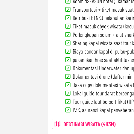
Room dSEASON hotel (1 kamar isi
Transportasi + tiket masuk saat 
Retribusi BTNKJ pelabuhan kar
Tiket masuk obyek wisata (kecual
Perlengkapan selam + alat snork
Sharing kapal wisata saat tour l
Biaya sandar kapal di pulau-pul
pakan ikan hias saat aktifitas s
Dokumentasi Underwater dan u
Dokumentasi drone (daftar min 
Jasa copy dokumentasi wisata k
Lokal guide tour darat berpeng
Tour guide laut bersertifikat (HPI
P3K, asuransi kapal penyeberang
DESTINASI WISATA (4H3M)