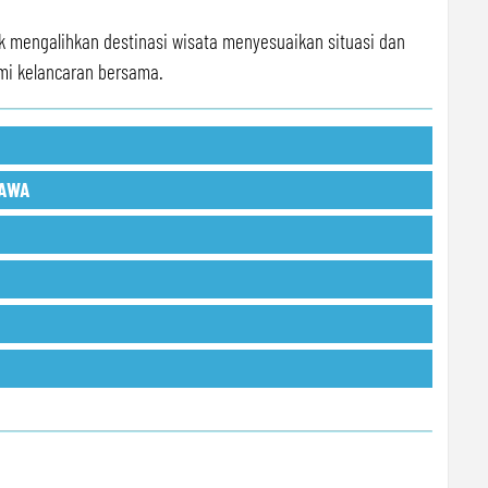
ak mengalihkan destinasi wisata menyesuaikan situasi dan
mi kelancaran bersama.
JAWA
ptional