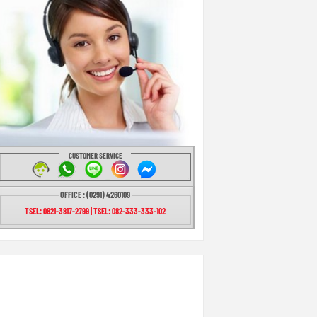
CUSTOMER SERVICE
OFFICE : (0291) 4260109
TSEL: 0821-3817-2799 | TSEL: 082-333-333-102