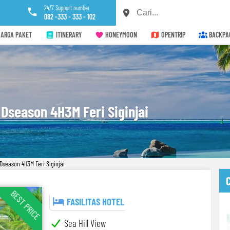
24/7 Support number
082 -333 - 333 - 102
ARGA PAKET
ITINERARY
HONEYMOON
OPENTRIP
BACKPA
Dseason 4H3M Feri Siginjai
season 4H3M Feri Siginjai
BEST PRICE
FASILITAS HOTEL
Sea Hill View