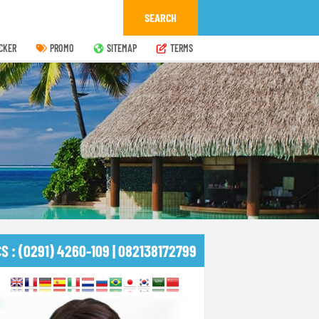
CKER
PROMO
SITEMAP
TERMS
CS : (0291) 4260-109 | 082138172799