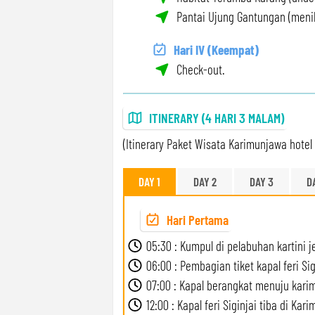
Pantai Ujung Gantungan (menik
Hari IV (Keempat)
Check-out.
ITINERARY (4 HARI 3 MALAM)
(Itinerary Paket Wisata Karimunjawa hotel 
DAY 1
DAY 2
DAY 3
D
Hari Pertama
05:30 : Kumpul di pelabuhan kartini j
06:00 : Pembagian tiket kapal feri Sig
07:00 : Kapal berangkat menuju kari
12:00 : Kapal feri Siginjai tiba di Kar