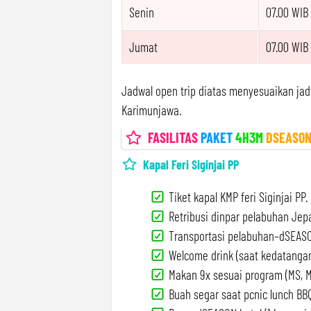
Senin
07.00 WIB
Jumat
07.00 WIB
Jadwal open trip diatas menyesuaikan jad
Karimunjawa.
FASILITAS
PAKET
4H3M
DSEASON
Kapal Feri Siginjai PP
Tiket kapal KMP feri Siginjai PP.
Retribusi dinpar pelabuhan Jep
Transportasi pelabuhan–dSEASO
Welcome drink (saat kedatangan
Makan 9x sesuai program (MS, M
Buah segar saat pcnic lunch BBQ