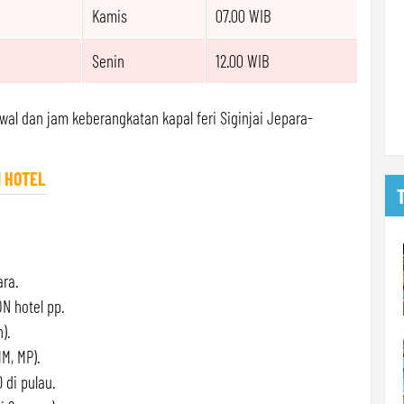
Kamis
07.00 WIB
Senin
12.00 WIB
wal dan jam keberangkatan kapal feri Siginjai Jepara-
 HOTEL
ara.
N hotel pp.
).
M, MP).
 di pulau.