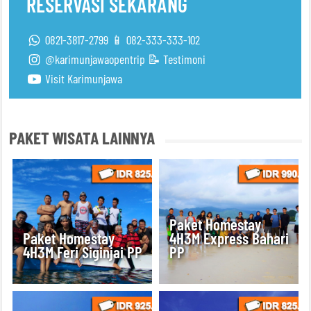
RESERVASI SEKARANG
0821-3817-2799 📱 082-333-333-102
@karimunjawaopentrip
📝 Testimoni
Visit Karimunjawa
PAKET WISATA LAINNYA
Paket Homestay
Paket Homestay
4H3M Express Bahari
4H3M Feri Siginjai PP
PP