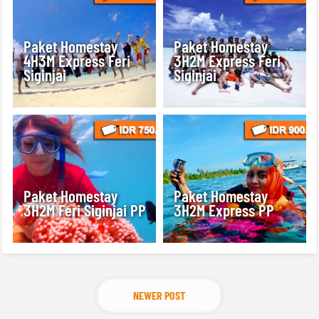
Paket Homestay
Paket Homestay
4H3M Express Feri
3H2M Express Feri
Siginjai
Siginjai
Paket Homestay
Paket Homestay
3H2M Feri Siginjai PP
3H2M Express PP
NEWER POST