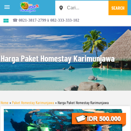


☎ 0821-3817-2799📱082-333-333-102
Harga Paket Homestay Karimunjawa
Home
»
Paket Homestay Karimunjawa
»
Harga Paket Homestay Karimunjawa