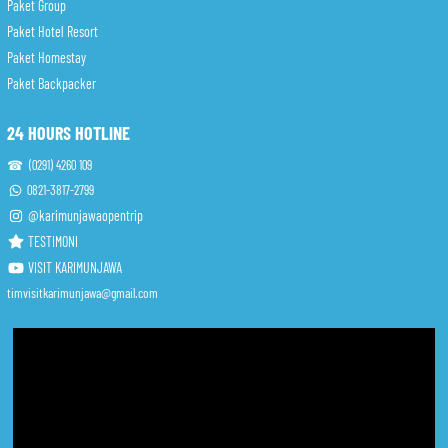
Paket Group
Paket Hotel Resort
Paket Homestay
Paket Backpacker
24 HOURS HOTLINE
☎ (0291) 4260 109
0821-3817-2799
@karimunjawaopentrip
TESTIMONI
VISIT KARIMUNJAWA
timvisitkarimunjawa@gmail.com