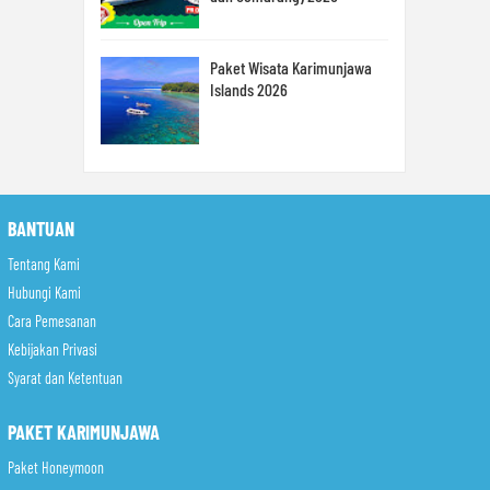
Paket Wisata Karimunjawa
Islands 2026
BANTUAN
Tentang Kami
Hubungi Kami
Cara Pemesanan
Kebijakan Privasi
Syarat dan Ketentuan
PAKET KARIMUNJAWA
Paket Honeymoon