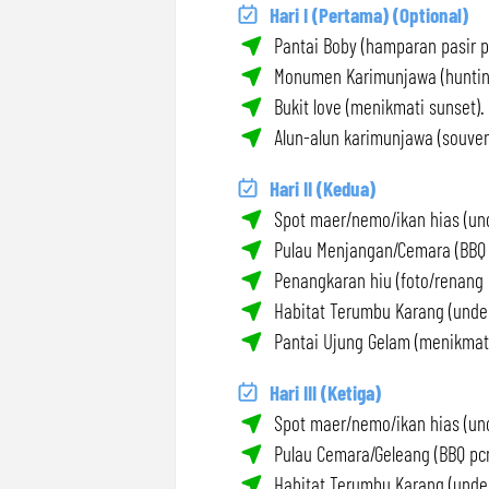
Hari I (Pertama) (Optional)
Pantai Boby (hamparan pasir pu
Monumen Karimunjawa (hunting
Bukit love (menikmati sunset).
Alun-alun karimunjawa (souveni
Hari II (Kedua)
Spot maer/nemo/ikan hias (und
Pulau Menjangan/Cemara (BBQ p
Penangkaran hiu (foto/renang 
Habitat Terumbu Karang (under
Pantai Ujung Gelam (menikmati
Hari III (Ketiga)
Spot maer/nemo/ikan hias (und
Pulau Cemara/Geleang (BBQ pcn
Habitat Terumbu Karang (under