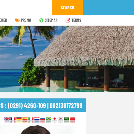
CKER
PROMO
SITEMAP
TERMS
CS : (0291) 4260-109 | 082138172799