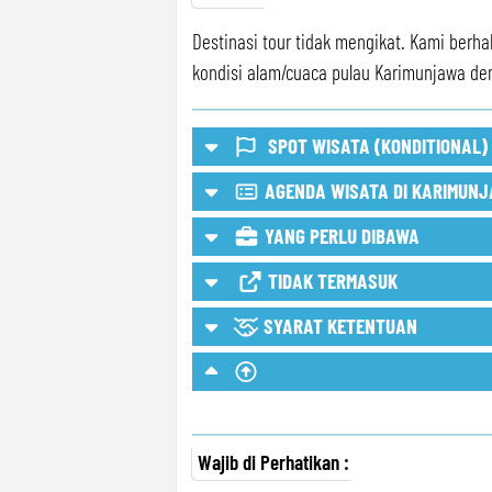
Destinasi tour tidak mengikat. Kami berh
kondisi alam/cuaca pulau Karimunjawa de
SPOT WISATA (KONDITIONAL)
AGENDA WISATA DI KARIMUN
Spot Wisata Bisa Konditional/O
YANG PERLU DIBAWA
TIDAK TERMASUK
SYARAT KETENTUAN
Wajib di Perhatikan :