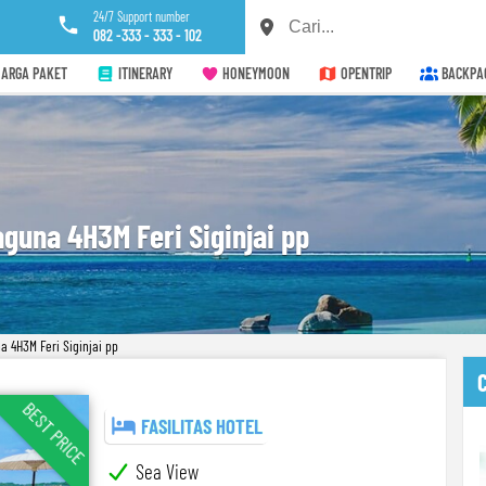
24/7 Support number
082 -333 - 333 - 102
ARGA PAKET
ITINERARY
HONEYMOON
OPENTRIP
BACKPA
guna 4H3M Feri Siginjai pp
 4H3M Feri Siginjai pp
BEST PRICE
FASILITAS HOTEL
Sea View