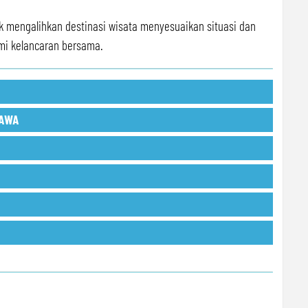
ak mengalihkan destinasi wisata menyesuaikan situasi dan
mi kelancaran bersama.
JAWA
ptional