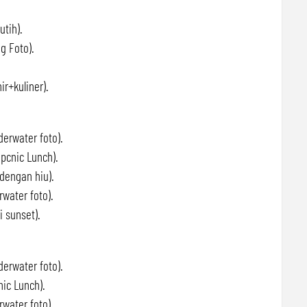
tih).
 Foto).
r+kuliner).
erwater foto).
cnic Lunch).
dengan hiu).
water foto).
 sunset).
erwater foto).
ic Lunch).
water foto).