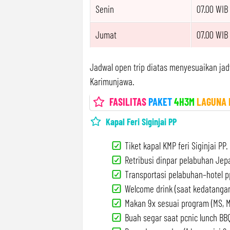
Senin
07.00 WIB
Jumat
07.00 WIB
Jadwal open trip diatas menyesuaikan jad
Karimunjawa.
FASILITAS
PAKET
4H3M
LAGUNA 
Kapal Feri Siginjai PP
Tiket kapal KMP feri Siginjai PP.
Retribusi dinpar pelabuhan Jep
Transportasi pelabuhan–hotel p
Welcome drink (saat kedatangan
Makan 9x sesuai program (MS, M
Buah segar saat pcnic lunch BBQ