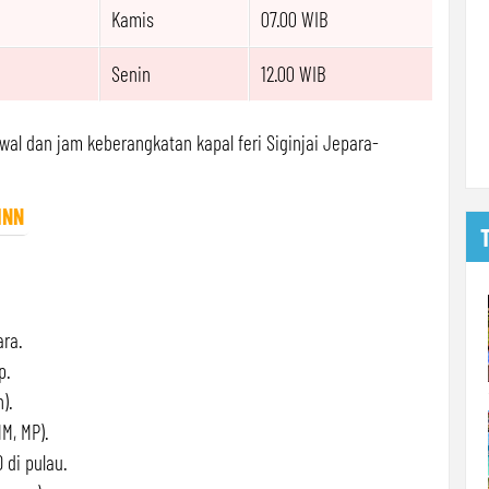
Kamis
07.00 WIB
Senin
12.00 WIB
wal dan jam keberangkatan kapal feri Siginjai Jepara-
INN
ara.
p.
).
M, MP).
 di pulau.