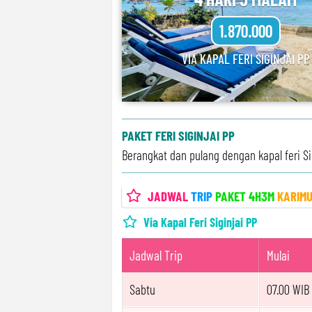
1.870.000
VIA KAPAL FERI SIGINJAI PP
PAKET FERI SIGINJAI PP
Berangkat dan pulang dengan kapal feri Si
JADWAL
TRIP
PAKET 4H3M
KARIM
Via Kapal Feri Siginjai PP
Jadwal Trip
Mulai
Sabtu
07.00 WIB