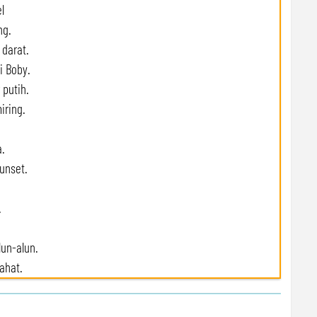
l
ng.
 darat.
i Boby.
 putih.
iring.
.
unset.
.
lun-alun.
ahat.