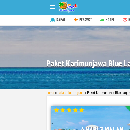

KAPAL
PESAWAT
HOTEL
H
Paket Karimunjawa Blue La
Home
»
Paket Blue Laguna
»
Paket Karimunjawa Blue Laguna
4 HARI 3 MALAM