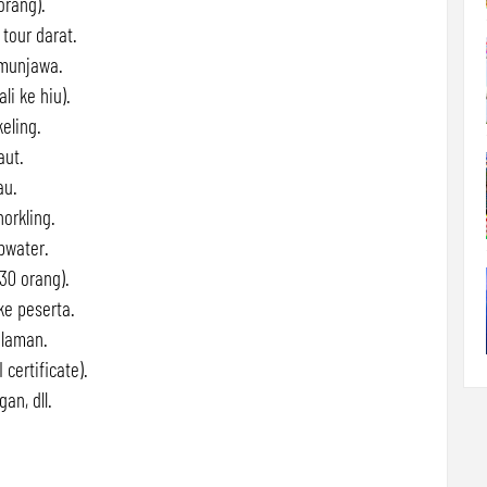
orang).
tour darat.
imunjawa.
i ke hiu).
eling.
aut.
au.
norkling.
pwater.
30 orang).
e peserta.
alaman.
 certificate).
an, dll.