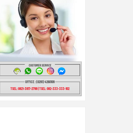
CUSTOMER SERVICE
OFFICE : (0291) 4260109
TSEL: 0821-3817-2799 | TSEL: 082-333-333-102