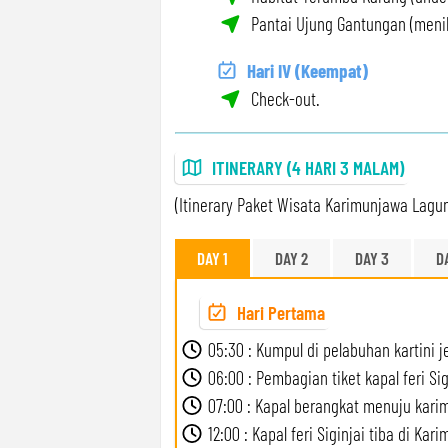
Pantai Ujung Gantungan (menik
Hari IV (Keempat)
Check-out.
ITINERARY (4 HARI 3 MALAM)
(Itinerary Paket Wisata Karimunjawa Laguna
DAY 1
DAY 2
DAY 3
D
Hari Pertama
05:30 : Kumpul di pelabuhan kartini j
06:00 : Pembagian tiket kapal feri Sig
07:00 : Kapal berangkat menuju kari
12:00 : Kapal feri Siginjai tiba di Kar