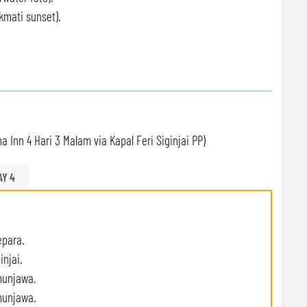
mati sunset).
 Inn 4 Hari 3 Malam via Kapal Feri Siginjai PP)
AY 4
epara.
injai.
munjawa.
imunjawa.