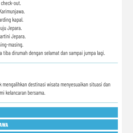
 check-out.
 Karimunjawa.
rding kapal.
nuju Jepara.
artini Jepara.
sing-masing.
oga tiba dirumah dengan selamat dan sampai jumpa lagi.
ak mengalihkan destinasi wisata menyesuaikan situasi dan
emi kelancaran bersama.
JAWA
ptional