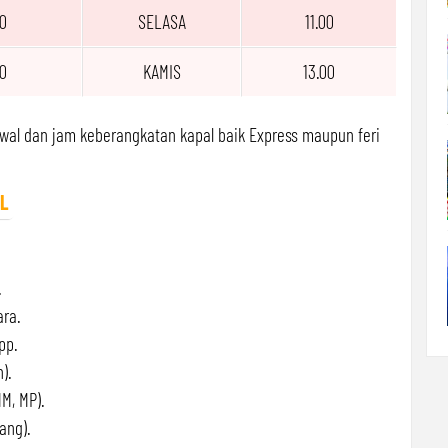
0
SELASA
11.00
0
KAMIS
13.00
wal dan jam keberangkatan kapal baik Express maupun feri
EL
.
ara.
pp.
).
M, MP).
ang).