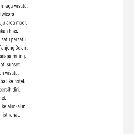
ermaga wisata.
l wisata.
uju area maer.
ikan hias.
 satu persatu.
 Tanjung Gelam.
kelapa miring.
ati sunset.
an wisata.
ali ke hotel.
ersih diri.
tel.
 ke alun-alun.
 istirahat.