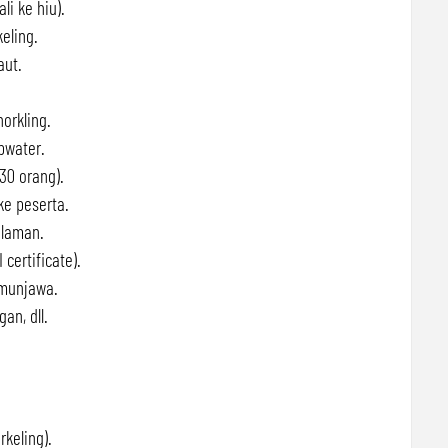
i ke hiu).
eling.
aut.
norkling.
pwater.
30 orang).
e peserta.
alaman.
 certificate).
imunjawa.
an, dll.
keling).