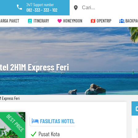
24/7 Support number
082 -333 - 333 - 102
ARGA PAKET
ITINERARY
HONEYMOON
OPENTRIP
BACKPA
el 2H1M Express Feri
 Express Feri
BEST PRICE
FASILITAS HOTEL
Pusat Kota