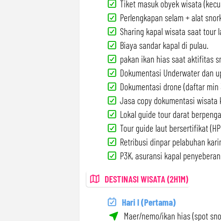
Tiket masuk obyek wisata (kecual
Perlengkapan selam + alat snork
Sharing kapal wisata saat tour l
Biaya sandar kapal di pulau.
pakan ikan hias saat aktifitas s
Dokumentasi Underwater dan u
Dokumentasi drone (daftar min 
Jasa copy dokumentasi wisata k
Lokal guide tour darat berpeng
Tour guide laut bersertifikat (HPI
Retribusi dinpar pelabuhan kar
P3K, asuransi kapal penyeberang
DESTINASI WISATA (2H1M)
Hari I (Pertama)
Maer/nemo/ikan hias (spot snor