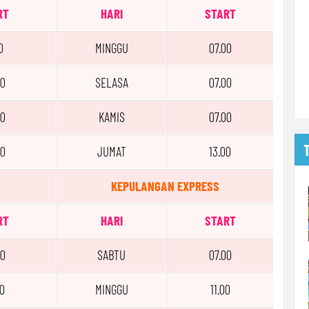
RT
HARI
START
0
MINGGU
07.00
00
SELASA
07.00
00
KAMIS
07.00
00
JUMAT
13.00
KEPULANGAN EXPRESS
RT
HARI
START
30
SABTU
07.00
0
MINGGU
11.00