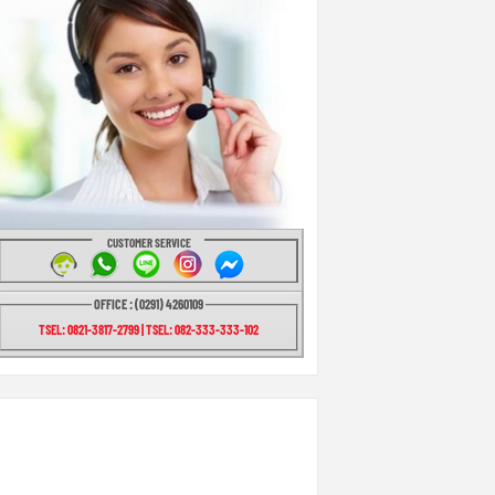
CUSTOMER SERVICE
OFFICE : (0291) 4260109
TSEL: 0821-3817-2799 | TSEL: 082-333-333-102