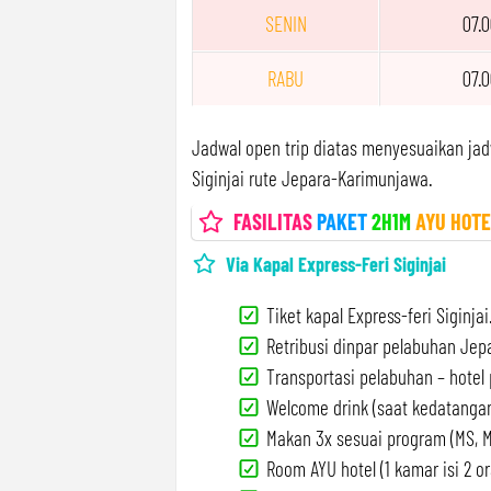
SENIN
07.0
RABU
07.0
Jadwal open trip diatas menyesuaikan jad
Siginjai rute Jepara-Karimunjawa.
FASILITAS
PAKET
2H1M
AYU HOT
Via Kapal Express-Feri Siginjai
Tiket kapal Express-feri Siginjai
Retribusi dinpar pelabuhan Jep
Transportasi pelabuhan – hotel 
Welcome drink (saat kedatangan
Makan 3x sesuai program (MS, M
Room AYU hotel (1 kamar isi 2 or