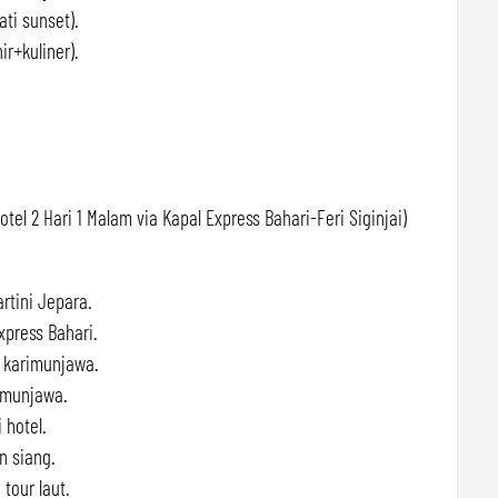
ti sunset).
r+kuliner).
tel 2 Hari 1 Malam via Kapal Express Bahari-Feri Siginjai)
rtini Jepara.
xpress Bahari.
 karimunjawa.
rimunjawa.
 hotel.
n siang.
tour laut.