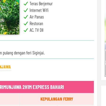
Teras Berjemur
Internet Wifi
Air Panas
JAI
Restoran
AC, TV Dll
 pulang dengan feri Siginjai.
NJAWA
RIMUNJAWA 2H1M EXPRESS BAHARI
KEPULANGAN FERRY