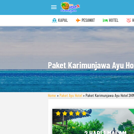

KAPAL
PESAWAT
HOTEL
H
Paket Karimunjawa Ayu Hot
Home
»
Paket Ayu Hotel
»
Paket Karimunjawa Ayu Hotel 2H1M
2 HARI 1 MALAM