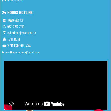
Paket Backpacker
24 HOURS HOTLINE
☎ (0291) 4260 109
0821-3817-2799
@karimunjawaopentrip
TESTIMONI
VISIT KARIMUNJAWA
timvisitkarimunjawa@gmail.com