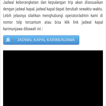
Jadwal keberangkatan dan kepulangan trip akan disesuaikan
dengan jadwal kapal, jadwal kapal dapat berubah sewaktu-waktu.
BOOK WA NOW
BOOK WA NOW
Lebih jelasnya silahkan menghubungi operator/admin kami di
nomor telp tercantum atau bisa klik link jadwal kapal
karimunjawa dibawah ini :
JADWAL KAPAL KARIMUNJAWA