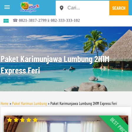


☎ 0821-3817-2799📱082-333-333-102
Paket Karimunjawa Lumbung 2H1M
Express Feri
Home
»
Paket Karimun Lumbung
»
Paket Karimunjawa Lumbung 2H1M Express Feri
BEST PRICE